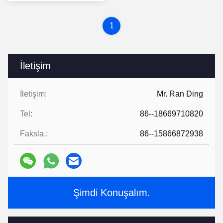
1
İletişim
İletişim:
Mr. Ran Ding
Tel:
86--18669710820
Faksla.:
86--15866872938
Şimdi Konuşalım.