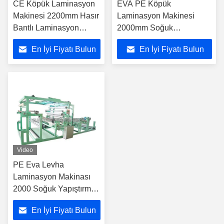
CE Köpük Laminasyon
EVA PE Köpük
Makinesi 2200mm Hasır
Laminasyon Makinesi
Bantlı Laminasyon
2000mm Soğuk
Makinesi
Yapıştırma Köpük
En İyi Fiyatı Bulun
En İyi Fiyatı Bulun
Laminasyon Makineleri
Video
PE Eva Levha
Laminasyon Makinası
2000 Soğuk Yapıştırma
Epe Köpük Laminasyon
En İyi Fiyatı Bulun
Makinası