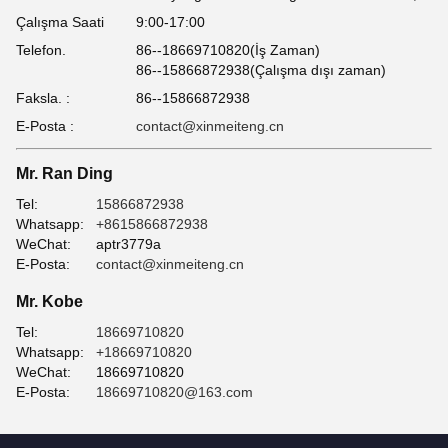
Çalışma Saati
9:00-17:00
Telefon.
86--18669710820(İş Zaman)
86--15866872938(Çalışma dışı zaman)
Faksla. :
86--15866872938
E-Posta :
contact@xinmeiteng.cn
Mr. Ran Ding
Tel:
15866872938
Whatsapp:
+8615866872938
WeChat:
aptr3779a
E-Posta:
contact@xinmeiteng.cn
Mr. Kobe
Tel:
18669710820
Whatsapp:
+18669710820
WeChat:
18669710820
E-Posta:
18669710820@163.com