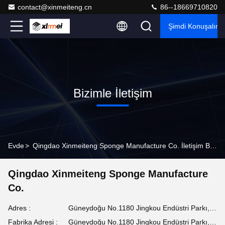
contact@xinmeiteng.cn
86--18669710820
Şimdi Konuşalım.
Bizimle İletişim
Evde
>
Qingdao Xinmeiteng Sponge Manufacture Co. İletişim Bilgileri
Qingdao Xinmeiteng Sponge Manufacture
Co.
Adres :
Güneydoğu No.1180 Jingkou Endüstri Parkı, Jingkou Topluluğu, Chengyang Bölgesi, Qingdao Şehri, Shandong Eyaleti
Fabrika Adresi :
Güneydoğu No.1180 Jingkou Endüstri Parkı, Jingkou Topluluğu, Chengyang Bölgesi, Qingdao Şehri, Shandong Eyaleti