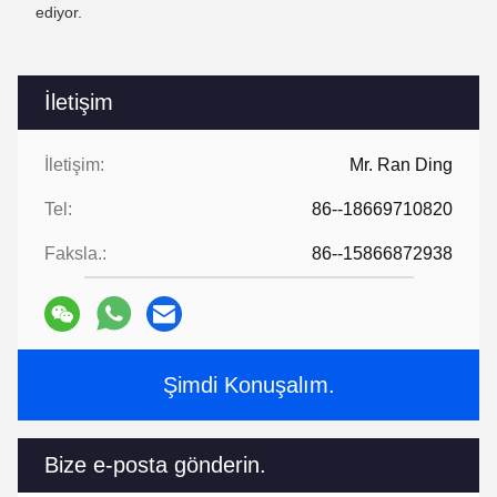
ediyor.
İletişim
İletişim:
Mr. Ran Ding
Tel:
86--18669710820
Faksla.:
86--15866872938
Şimdi Konuşalım.
Bize e-posta gönderin.